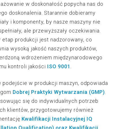
ażowanie w doskonałość popycha nas do
ego doskonalenia. Starannie dobieramy
iały i komponenty, by nasze maszyny nie
 spełniały, ale przewyższały oczekiwania.
 etap produkcji jest nadzorowany, co
nia wysoką jakość naszych produktów,
erdzoną wdrożeniem międzynarodowego
mu kontroli jakości
ISO 9001
.
 podejście w produkcji maszyn, odpowiada
ogom
Dobrej Praktyki Wytwarzania
(GMP)
.
sowując się do indywidualnych potrzeb
ch klientów, przygotowujemy również
mentację
Kwalifikacji Instalacyjnej IQ
allation Qualification) oraz
Kwalifikacji