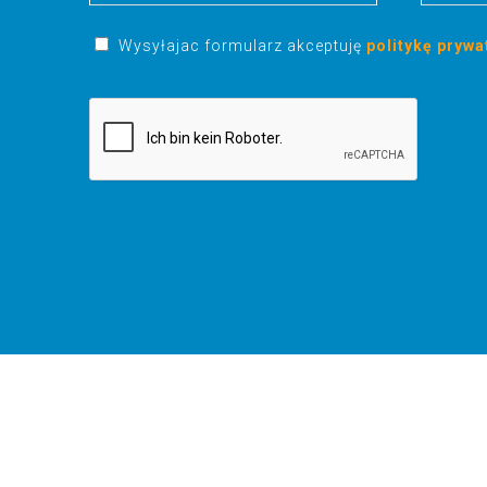
Wysyłajac formularz akceptuję
politykę prywa