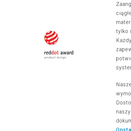
Zaang
ciągł
mater
tylko
Każdy
zapew
potwi
syste
Nasze
wym
Dosto
naszy
doku
(Inst