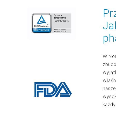
Pr
Ja
ph
W Nor
zbudo
wyjąt
właśn
nasze
wysok
każdy