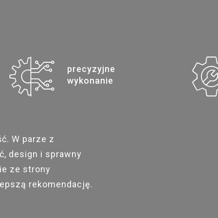
precyzyjne
wykonanie
ść. W parze z
, design i sprawny
ie ze strony
lepszą rekomendację.