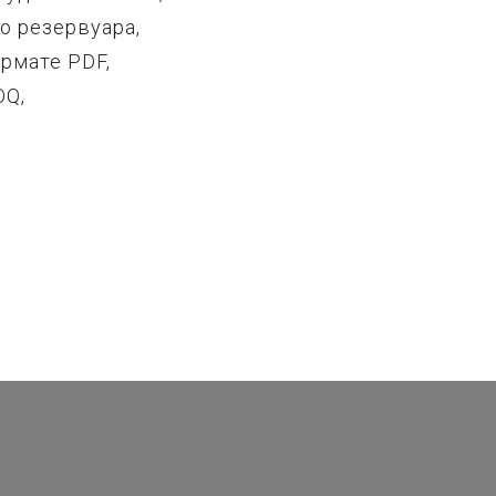
о резервуара,
рмате PDF,
OQ,