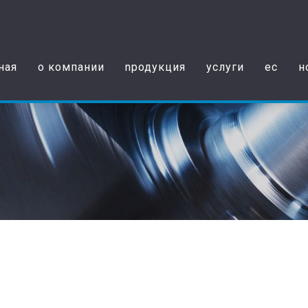
ная
о компании
nродукция
услуги
ec
н