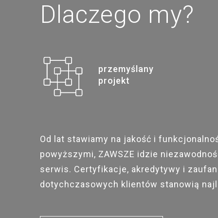
Dlaczego my?
przemyślany
projekt
Od lat stawiamy na jakość i funkcjonalno
powyższymi, ZAWSZE idzie niezawodność
serwis. Certyfikacje, akredytywy i zaufan
dotychczasowych klientów stanowią naj