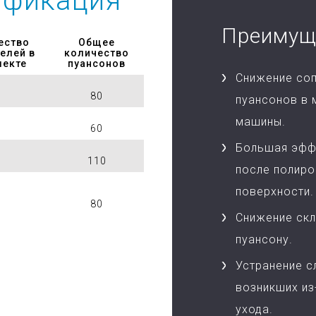
ификация
Преимущ
ество
Общее
елей в
количество
лекте
пуансонов
Снижение соп
80
пуансонов в 
машины.
60
Большая эфф
110
после полиро
поверхности.
80
Снижение скл
пуансону.
Устранение с
возникших из
ухода.