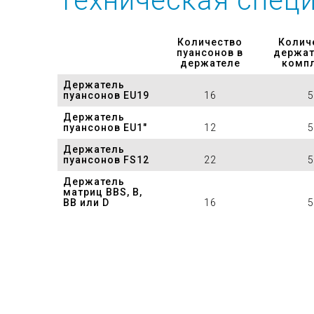
Техническая спец
Количество
Колич
пуансонов в
держат
держателе
комп
Держатель
пуансонов EU19
16
5
Держатель
пуансонов EU1″
12
5
Держатель
пуансонов FS12
22
5
Держатель
матриц BBS, B,
BB или D
16
5