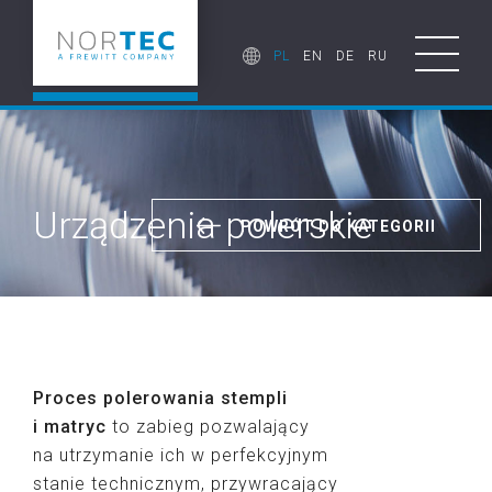
PL
EN
DE
RU
Urządzenia polerskie
POWRÓT DO KATEGORII
Proces polerowania stempli
i matryc
to zabieg pozwalający
na utrzymanie ich w perfekcyjnym
stanie technicznym, przywracający