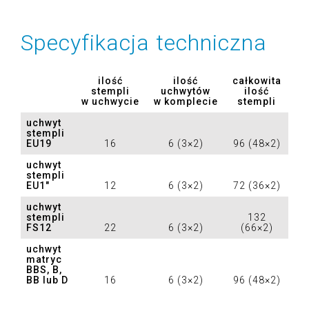
Specyfikacja techniczna
ilość
ilość
całkowita
stempli
uchwytów
ilość
w uchwycie
w komplecie
stempli
uchwyt
stempli
EU19
16
6 (3×2)
96 (48×2)
uchwyt
stempli
EU1″
12
6 (3×2)
72 (36×2)
uchwyt
stempli
132
FS12
22
6 (3×2)
(66×2)
uchwyt
matryc
BBS, B,
BB lub D
16
6 (3×2)
96 (48×2)