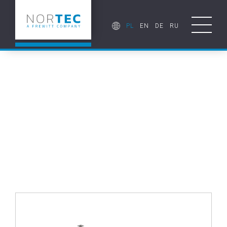
PL
EN
DE
RU
URZĄDZENIA POLERSKIE
PA300
pharma duo
POZIOM WYŻEJ